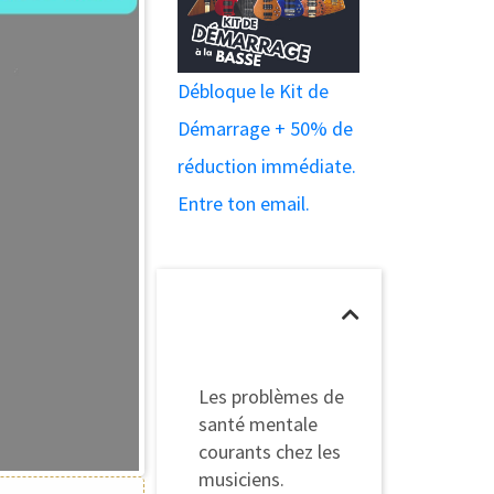
Débloque le Kit de
Démarrage + 50% de
réduction immédiate.
Entre ton email.
Table des
matières
Les problèmes de
santé mentale
courants chez les
musiciens.