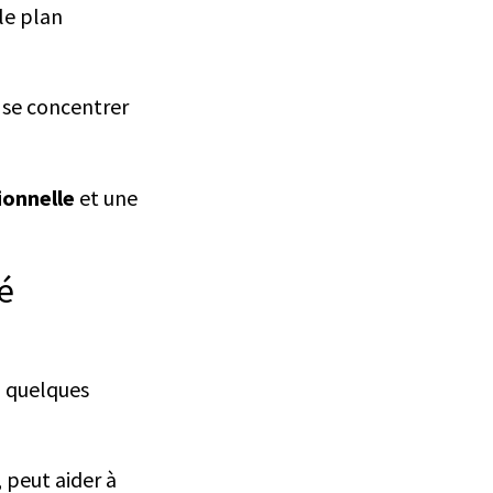
le plan
 à se concentrer
ionnelle
et une
é
i quelques
, peut aider à