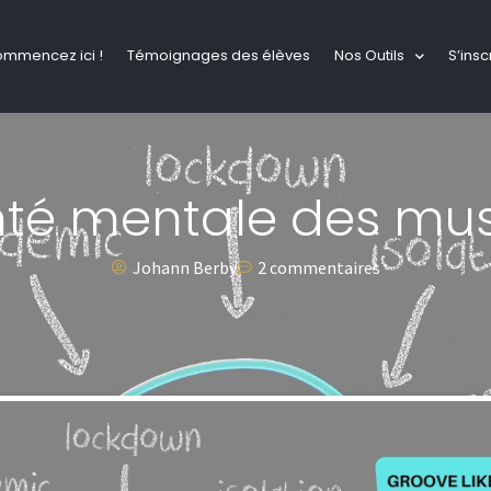
ommencez ici !
Témoignages des élèves
Nos Outils
S’insc
nté mentale des mus
Johann Berby
2 commentaires