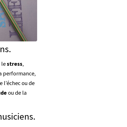
ns.
 le
stress
,
 la performance,
de l’échec ou de
ude
ou de la
usiciens.