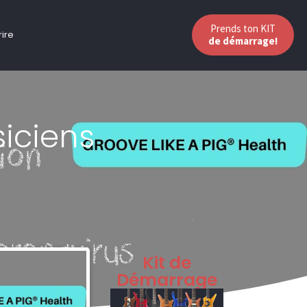
Prends ton KIT
rire
de démarrage!
iciens
Kit de
Démarrage