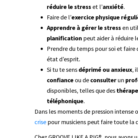
réduire le stress
et l’
anxiété
.
Faire de l’
exercice physique régul
Apprendre à gérer le stress
en uti
planification
peut aider à réduire l
Prendre du temps pour soi et faire d
état d’esprit.
Si tu te sens
déprimé ou anxieux
, 
confiance
ou de
consulter
un
prof
disponibles, telles que des
thérap
téléphonique
.
Dans les moments de pression intense o
crise
pour musiciens peut faire toute la 
Chez GROOVE LIKE A PIG®, nous avons u