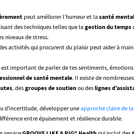
ièrement
peut améliorer l’humeur et la
santé menta
lisant des techniques telles que la
gestion du temps
es niveaux de stress.
es activités qui procurent du plaisir peut aider à mai
il est important de parler de tes sentiments, émotions
essionnel de santé mentale
. Il existe de nombreuse
eutes
, des
groupes de soutien
ou des
lignes d’assis
u d’incertitude, développer une
approche claire de la
différence entre épuisement et résilience durable.
n service
GROOVE LIKE A PIG® Health
qui inclut des