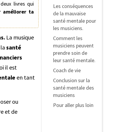
deux livres qui
Les conséquences
 améliorer ta
de la mauvaise
santé mentale pour
les musiciens.
s.
La musique
Comment les
musiciens peuvent
 la
santé
prendre soin de
inanciers
leur santé mentale.
i il est
Coach de vie
entale
en tant
Conclusion sur la
santé mentale des
musiciens
poser ou
Pour aller plus loin
re et de
Pourquoi rejoindre
l'univers GROOVE
LIKE A PIG® ?