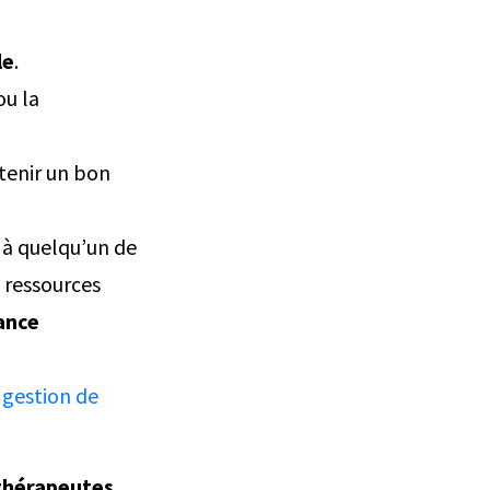
le
.
ou la
ntenir un bon
 à quelqu’un de
s ressources
tance
 gestion de
thérapeutes