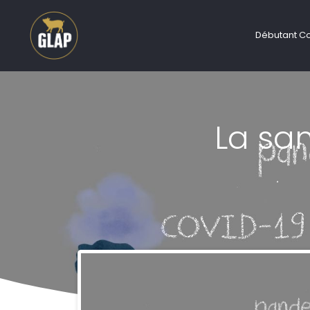
Débutant C
La sa