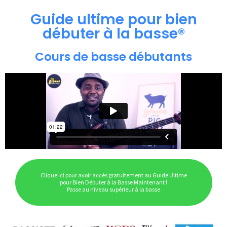
Guide ultime pour bien
débuter à la basse®
Cours de basse débutants
Clique ici pour avoir accès gratuitement au Guide Ultime
pour Bien Débuter à la Basse Maintenant !
Passe au niveau supérieur à la basse