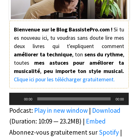
Bienvenue sur le Blog BassistePro.com !
Si tu
es nouveau ici, tu voudras sans doute lire mes
deux livres qui t'expliquent comment
améliorer ta technique
, ton
sens du rythme
,
toutes
mes astuces pour améliorer ta
musicalité
,
peu importe ton style musical.
Clique ici pour les télécharger gratuitement.
Lecteur
00:00
00:00
audio
Podcast:
Play in new window
|
Download
(Duration: 10:09 — 23.2MB) |
Embed
Abonnez-vous gratuitement sur
Spotify
|