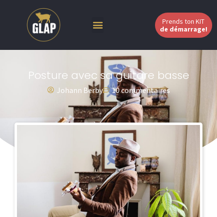
Prends ton KIT
de démarrage!
Posture avec sa guitare basse
Johann Berby
10 commentaires