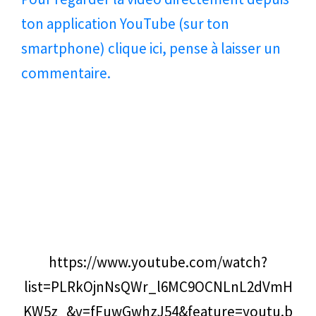
ton application YouTube (sur ton
smartphone) clique ici, pense à laisser un
commentaire.
https://www.youtube.com/watch?
list=PLRkOjnNsQWr_l6MC9OCNLnL2dVmH
KW5z_&v=fFuwGwhzJ54&feature=youtu.b