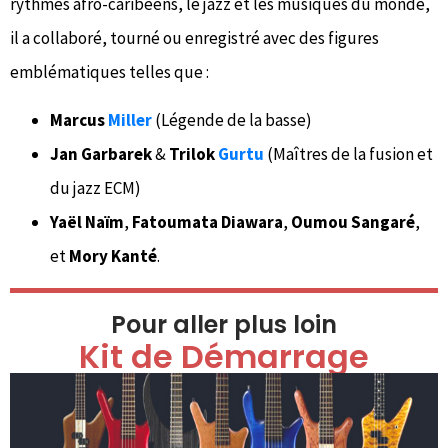
rythmes afro-caribéens, le jazz et les musiques du monde,
il a collaboré, tourné ou enregistré avec des figures
emblématiques telles que :
Marcus
Miller
(Légende de la basse)
Jan Garbarek
&
Trilok
Gurtu
(Maîtres de la fusion et
du jazz ECM)
Yaël Naïm
,
Fatoumata Diawara
,
Oumou Sangaré
,
et
Mory Kanté
.
Pour aller plus loin
Kit de Démarrage