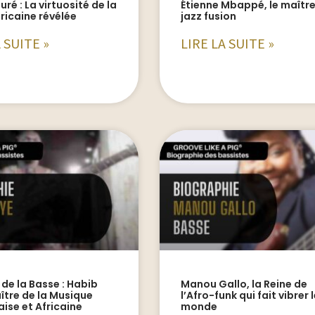
uré : La virtuosité de la
Étienne Mbappé, le maîtr
ricaine révélée
jazz fusion
 SUITE »
LIRE LA SUITE »
 de la Basse : Habib
Manou Gallo, la Reine de
ître de la Musique
l’Afro-funk qui fait vibrer 
ise et Africaine
monde