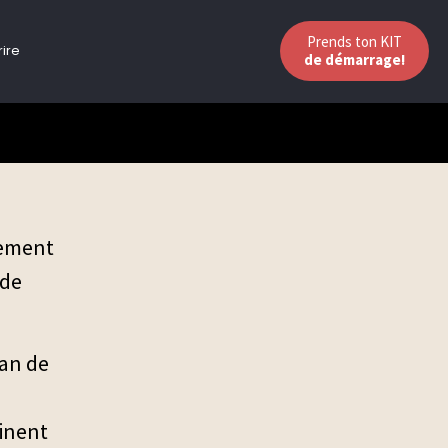
Prends ton KIT
rire
de démarrage!
sement
 de
an de
tinent