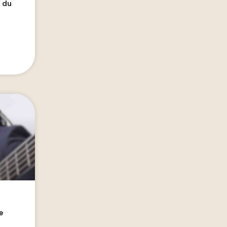
e du
le