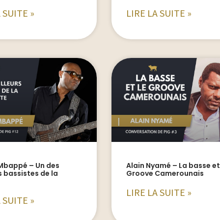
 SUITE »
LIRE LA SUITE »
 Mbappé – Un des
Alain Nyamé – La basse et
s bassistes de la
Groove Camerounais
LIRE LA SUITE »
 SUITE »