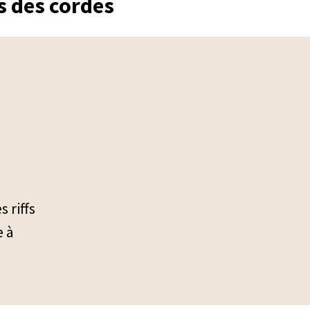
ns des cordes
 riffs
e à