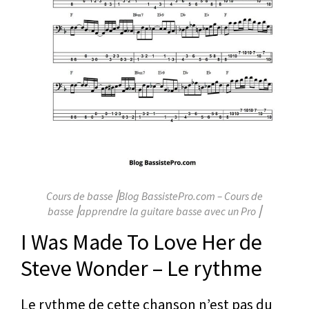
Cours de basse⎥Blog BassistePro.com – Cours de
basse⎥apprendre la guitare basse avec un Pro⎥
I Was Made To Love Her de
Steve Wonder – Le rythme
Le rythme de cette chanson n’est pas du