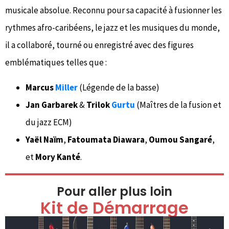
musicale absolue. Reconnu pour sa capacité à fusionner les
rythmes afro-caribéens, le jazz et les musiques du monde,
il a collaboré, tourné ou enregistré avec des figures
emblématiques telles que :
Marcus
Miller
(Légende de la basse)
Jan Garbarek
&
Trilok
Gurtu
(Maîtres de la fusion et
du jazz ECM)
Yaël Naïm
,
Fatoumata Diawara
,
Oumou Sangaré
,
et
Mory Kanté
.
Pour aller plus loin
Kit de Démarrage