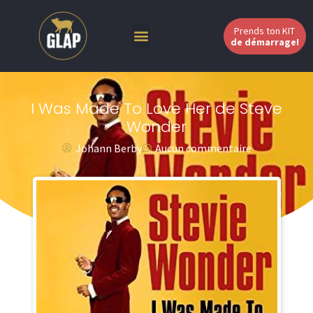
Prends ton KIT
de démarrage!
I Was Made To Love Her de Steve
Wonder
Johann Berby
Aucun commentaire