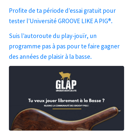
Profite de ta période d’essai gratuit pour
tester l’Université GROOVE LIKE A PIG®.
Suis l’autoroute du play-jouïr, un
programme pas à pas pour te faire gagner
des années de plaisir à la basse.