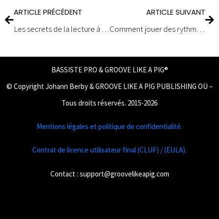
ARTICLE PRÉCÉDENT
ARTICLE SUIVANT
Les secrets de la lecture à vue au piano pour les débutants.
Comment jouer des rythmes africains à la batterie quand on est débutant ?
BASSISTE PRO & GROOVE LIKE A PIG®
© Copyright Johann Berby & GROOVE LIKE A PIG PUBLISHING OÜ –
Tous droits réservés. 2015-2026
Mentions légales et politique de confidentialité.
Contrat de licence utilisateur final (CLUF) / (EULA).
Contact :
support@groovelikeapig.com