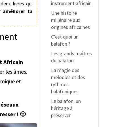
instrument africain
deux livres qui
 améliorer ta
Une histoire
millénaire aux
origines africaines
ument
C’est quoi un
balafon ?
Les grands maîtres
du balafon
 Africain
La magie des
rer les âmes.
mélodies et des
hmique et
rythmes
balafoniques
Le balafon, un
 réseaux
héritage à
resser ! 🙂
préserver
Pourquoi rejoindre