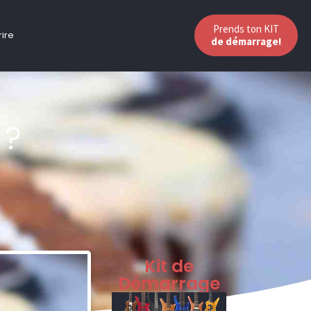
Prends ton KIT
rire
de démarrage!
 ?
Kit de
Démarrage