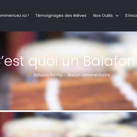
ommencez ici !
Témoignages des élèves
Nos Outils
S’insc
’est quoi un Balafon
Johann Berby
Aucun commentaire