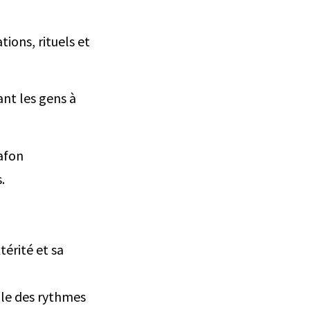
ions, rituels et
ant les gens à
afon
.
térité et sa
ile des rythmes