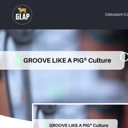
Débutant C
C