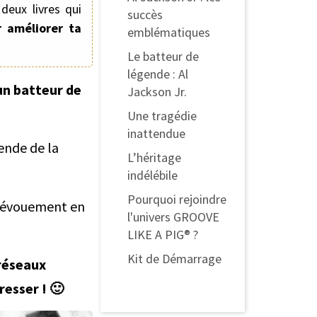
deux livres qui
succès
 améliorer ta
emblématiques
Le batteur de
légende : Al
un batteur de
Jackson Jr.
Une tragédie
inattendue
ende de la
L’héritage
indélébile
Pourquoi rejoindre
 dévouement en
l'univers GROOVE
LIKE A PIG® ?
Kit de Démarrage
 réseaux
Kit de Démarrage
resser ! 🙂