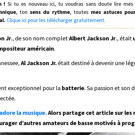
m !
Si tu es nouveau ici, tu voudras sans doute lire mes 
hnique
, ton
sens du rythme
, toutes
mes astuces pour
al.
Clique ici pour les télécharger gratuitement.
on Jr
., de son nom complet
Albert Jackson Jr
., était
mpositeur américain
.
nnessee,
Al Jackson Jr.
était destiné à devenir une lég
ent exceptionnel pour la
batterie
. Sa passion et son
pectée.
adore la musique.
Alors partage cet article sur les
courager d’autres amateurs de basse motivés à prog