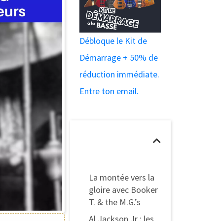
Débloque le Kit de
Démarrage + 50% de
réduction immédiate.
Entre ton email.
Table des
matières
La montée vers la
gloire avec Booker
T. & the M.G.’s
Al Jackson Jr : les