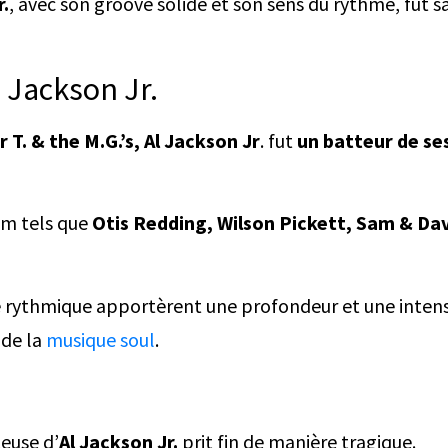
r.
, avec son groove solide et son sens du rythme, fut
l Jackson Jr.
 T. & the M.G.’s, Al Jackson Jr
. fut
un batteur de se
nom tels que
Otis Redding, Wilson Pickett, Sam & Da
yle rythmique apportèrent une profondeur et une intens
 de la
musique soul
.
teuse d’
Al Jackson Jr.
prit fin de manière tragique.