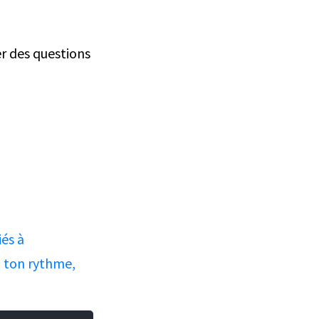
er des questions
iés à
à ton rythme,