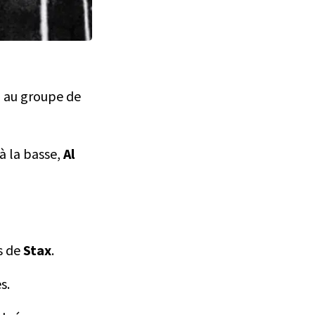
a au groupe de
à la basse,
Al
s de
Stax
.
s.