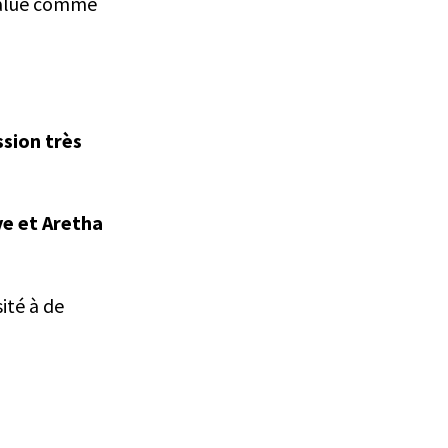
 salué comme
ssion très
ve et Aretha
ité à de