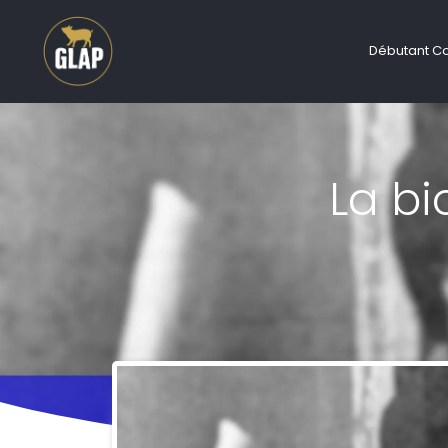
Débutant C
La bi