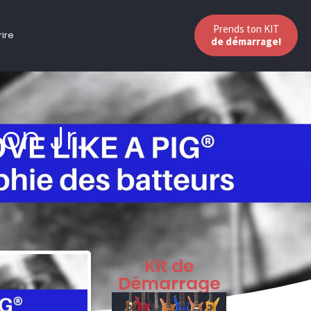
Prends ton KIT
rire
de démarrage!
on Jr.
Kit de
Démarrage