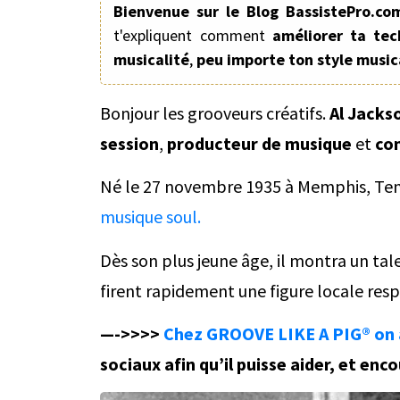
Bienvenue sur le Blog BassistePro.co
t'expliquent comment
améliorer ta tec
musicalité
,
peu importe ton style music
Bonjour les grooveurs créatifs.
Al Jacks
session
,
producteur de musique
et
co
Né le 27 novembre 1935 à Memphis, Te
musique soul.
Dès son plus jeune âge, il montra un tal
firent rapidement une figure locale res
—->>>>
Chez GROOVE LIKE A PIG® on 
sociaux afin qu’il puisse aider, et en