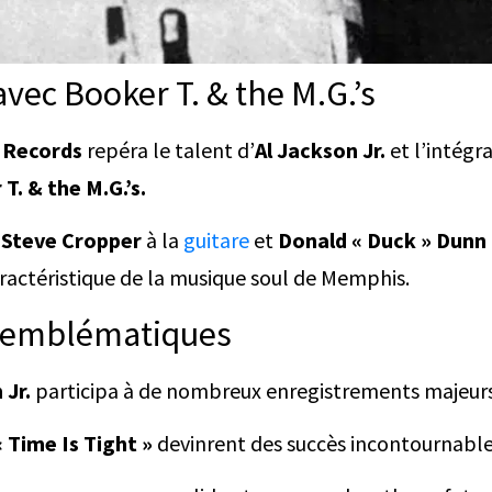
avec Booker T. & the M.G.’s
 Records
repéra le talent d’
Al Jackson Jr.
et l’intégr
T. & the M.G.’s.
,
Steve Cropper
à la
guitare
et
Donald « Duck » Dunn
caractéristique de la musique soul de Memphis.
ès emblématiques
 Jr.
participa à de nombreux enregistrements majeur
« Time Is Tight »
devinrent des succès incontournable