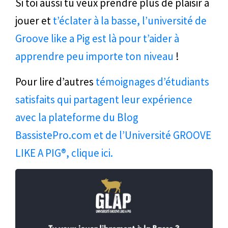
Si toi aussi tu veux prendre plus de plaisir à
jouer et
t’éclater à la basse, l’université de
Groove like a Pig est là pour t’aider à
apprendre peu importe ton niveau
!
Pour lire d’autres
témoignages d’étudiants
satisfaits qui partagent leur expérience
avec la plateforme du Blog
BassistePro.com et de l’Université GROOVE
LIKE A PIG®, clique ici.