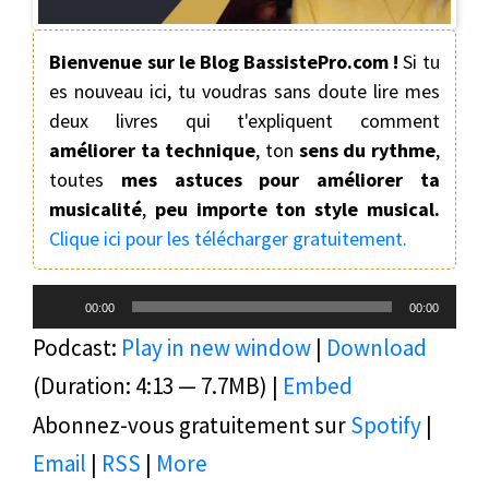
Bienvenue sur le Blog BassistePro.com !
Si tu
es nouveau ici, tu voudras sans doute lire mes
deux livres qui t'expliquent comment
améliorer ta technique
, ton
sens du rythme
,
toutes
mes astuces pour améliorer ta
musicalité
,
peu importe ton style musical.
Clique ici pour les télécharger gratuitement.
Lecteur
00:00
00:00
audio
Podcast:
Play in new window
|
Download
(Duration: 4:13 — 7.7MB) |
Embed
Abonnez-vous gratuitement sur
Spotify
|
Email
|
RSS
|
More