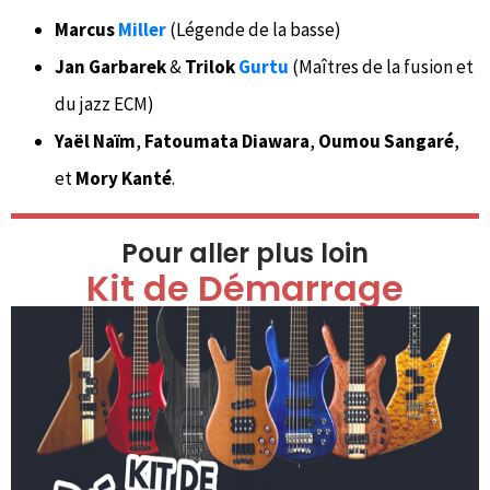
Marcus
Miller
(Légende de la basse)
Jan Garbarek
&
Trilok
Gurtu
(Maîtres de la fusion et
du jazz ECM)
Yaël Naïm
,
Fatoumata Diawara
,
Oumou Sangaré
,
et
Mory Kanté
.
Pour aller plus loin
Kit de Démarrage