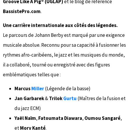
Groove Like A Pig® (UGLAP)
et le blog de référence
BassistePro.com
.
Une carrière internationale aux côtés des légendes.
Le parcours de Johann Berby est marqué par une exigence
musicale absolue. Reconnu pour sa capacité à fusionner les
rythmes afro-caribéens, le jazz et les musiques du monde,
il a collaboré, tourné ou enregistré avec des figures
emblématiques telles que :
Marcus
Miller
(Légende de la basse)
Jan Garbarek
&
Trilok
Gurtu
(Maîtres de la fusion et
du jazz ECM)
Yaël Naïm
,
Fatoumata Diawara
,
Oumou Sangaré
,
et
Mory Kanté
.