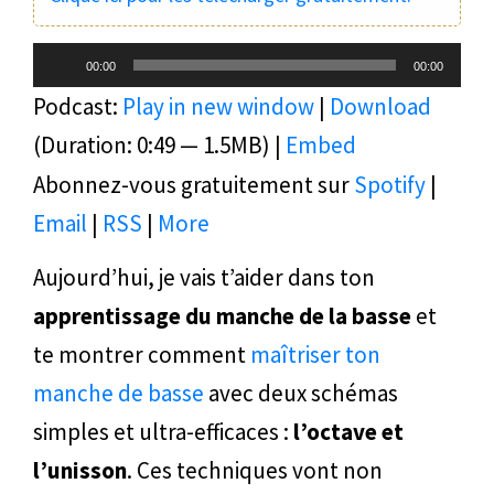
Lecteur
00:00
00:00
audio
Podcast:
Play in new window
|
Download
(Duration: 0:49 — 1.5MB) |
Embed
Abonnez-vous gratuitement sur
Spotify
|
Email
|
RSS
|
More
Aujourd’hui, je vais t’aider dans ton
apprentissage du manche de la basse
et
te montrer comment
maîtriser ton
manche de basse
avec deux schémas
simples et ultra-efficaces :
l’octave et
l’unisson
. Ces techniques vont non