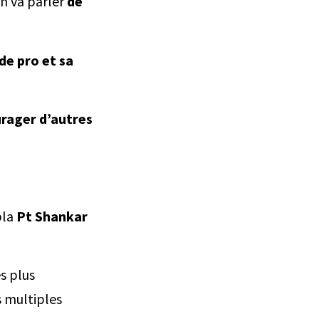
n va parler
de
de pro et sa
urager d’autres
bla
Pt Shankar
s plus
s multiples