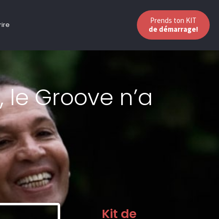
Prends ton KIT
rire
de démarrage!
 le Groove n’a
Kit de