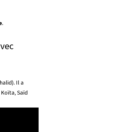
e
.
avec
lid). Il a
 Koïta, Saïd