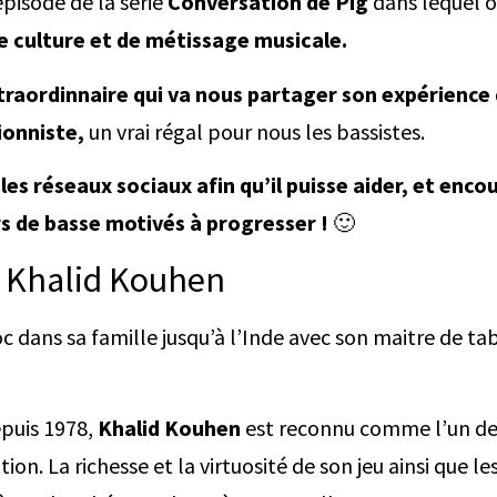
épisode de la série
Conversation de Pig
dans lequel o
 culture et de métissage musicale.
traordinnaire qui va nous partager son expérience 
ionniste,
un vrai régal pour nous les bassistes.
es réseaux sociaux afin qu’il puisse aider, et enco
 de basse motivés à progresser !
🙂
c Khalid Kouhen
c dans sa famille jusqu’à l’Inde avec son maitre de ta
epuis 1978,
Khalid Kouhen
est reconnu comme l’un de
on. La richesse et la virtuosité de son jeu ainsi que le