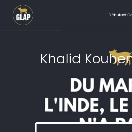
Débutant C
Khalid Kouhen