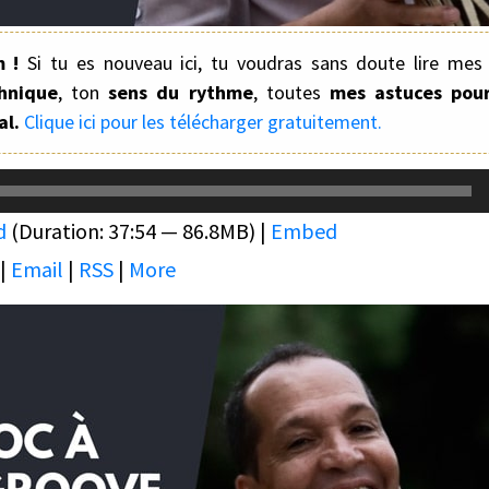
m !
Si tu es nouveau ici, tu voudras sans doute lire mes 
hnique
, ton
sens du rythme
, toutes
mes astuces pour
al.
Clique ici pour les télécharger gratuitement.
d
(Duration: 37:54 — 86.8MB) |
Embed
|
Email
|
RSS
|
More