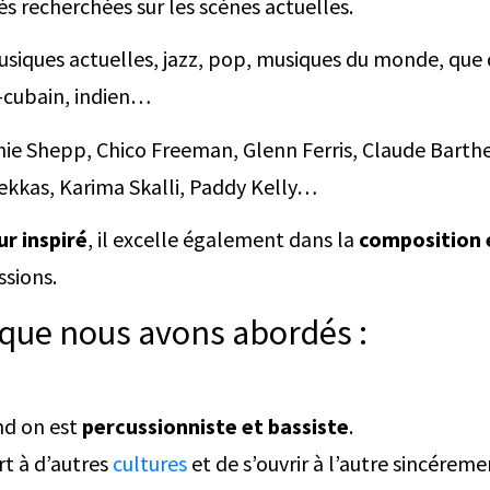
s recherchées sur les scènes actuelles.
musiques actuelles, jazz, pop, musiques du monde, que 
o-cubain, indien…
chie Shepp, Chico Freeman, Glenn Ferris, Claude Barth
ekkas, Karima Skalli, Paddy Kelly…
r inspiré
, il excelle également dans la
composition e
sions.
s que nous avons abordés :
d on est
percussionniste et bassiste
.
rt à d’autres
cultures
et de s’ouvrir à l’autre sincéreme