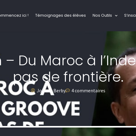
ommencez ici !
Témoignages des élèves
Nos Outils
S’insc
 – Du Maroc à l’Inde,
pas de frontière.
Johann Berby
4 commentaires