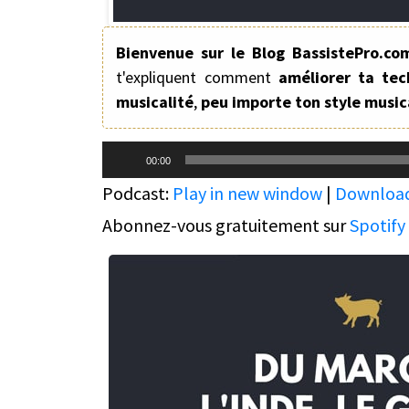
Bienvenue sur le Blog BassistePro.co
t'expliquent comment
améliorer ta tec
musicalité
,
peu importe ton style music
Lecteur
00:00
audio
Podcast:
Play in new window
|
Downloa
Abonnez-vous gratuitement sur
Spotify