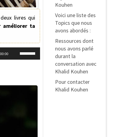
Kouhen
Voici une liste des
deux livres qui
Topics que nous
 améliorer ta
avons abordés :
Ressources dont
nous avons parlé
Utilisez
00:00
durant la
les
conversation avec
Khalid Kouhen
flèches
Pour contacter
haut/bas
Khalid Kouhen
pour
Témoignage de
augmenter
Khalid Kouhen
ou
Université GROOVE
diminuer
LIKE A PIG™
le
Abonnez-vous et