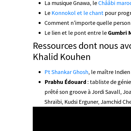
La musique Gnawa, le
Chââbi maro
Le
Konnokol et le chant
pour progr
Comment n’importe quelle personn
Le lien et le pont entre le
Gumbri M
Ressources dont nous avo
Khalid Kouhen
Pt Shankar Ghosh
, le maître Indien
Prabhu Édouard
: tabliste de géni
prêté son groove à Jordi Savall, Jo
Shraïbi, Kudsi Erguner, Jamchid Che