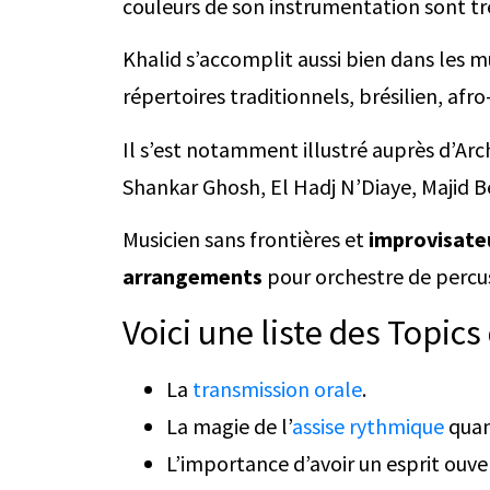
couleurs de son instrumentation sont trè
Khalid s’accomplit aussi bien dans les 
répertoires traditionnels, brésilien, afr
Il s’est notamment illustré auprès d’Ar
Shankar Ghosh, El Hadj N’Diaye, Majid B
Musicien sans frontières et
improvisateu
arrangements
pour orchestre de percus
Voici une liste des Topic
La
transmission orale
.
La magie de l’
assise rythmique
quan
L’importance d’avoir un esprit ouve