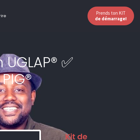
Prends ton KIT
rire
de démarrage!
n UGLAP® ✅
 PIG®
Kit de