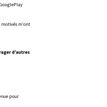
 GooglePlay
se motivés m’ont
urager d’autres
venue pour