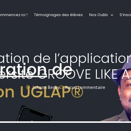
ommencez ici !
Témoignages des élèves
Nos Outils
S’insc
tion de l’applicatio
ersité GROOVE LIKE A
Johann Berby
Aucun commentaire