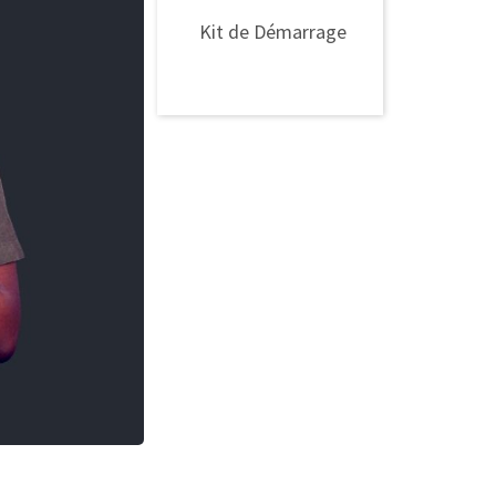
le
Kit de Démarrage
volume.
Kit de Démarrage