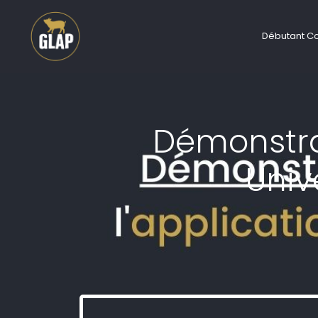
Débutant C
Démonstra
Univ