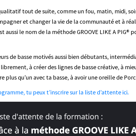
alitatif tout de suite, comme un fou, matin, midi, soir 
ompagner et changer la vie de la communauté et à réali
 est aussi le nom de la méthode GROOVE LIKE A PIG® p
rs de basse motivés aussi bien débutants, intermédia
ibrement, à créer des lignes de basse créative, à mie
 plus qu’un avec ta basse, à avoir une oreille de Por
gramme, tu peux t’inscrire sur la liste d’attente ici.