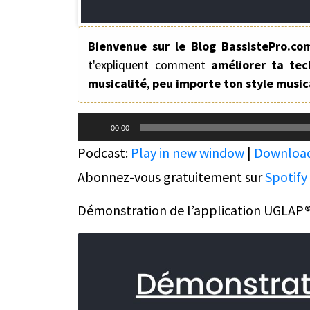
Bienvenue sur le Blog BassistePro.co
t'expliquent comment
améliorer ta tec
musicalité
,
peu importe ton style music
Lecteur
00:00
audio
Podcast:
Play in new window
|
Downloa
Abonnez-vous gratuitement sur
Spotify
Démonstration de l’application UGLAP