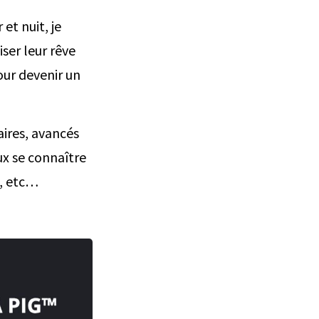
et nuit, je
ser leur rêve
our devenir un
ires, avancés
ux se connaître
c, etc…