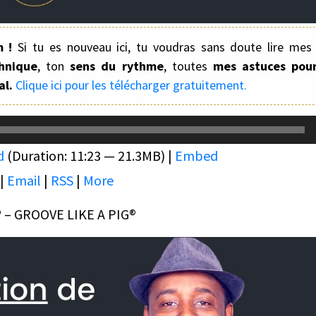
m !
Si tu es nouveau ici, tu voudras sans doute lire mes 
hnique
, ton
sens du rythme
, toutes
mes astuces pour
al.
Clique ici pour les télécharger gratuitement.
d
(Duration: 11:23 — 21.3MB) |
Embed
|
Email
|
RSS
|
More
® – GROOVE LIKE A PIG®