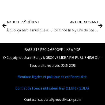
ARTICLE PRÉCÉDENT
ARTICLE SUIVANT
À quoi ça sert la musique assistée par ordinateur pour les bassistes ?
For Once In My Life de Steve Wonder
BASSISTE PRO & GROOVE LIKE A PIG®
© Copyright Johann Berby & GROOVE LIKE A PIG PUBLISHING OÜ –
Tous droits réservés. 2015-2026
Mentions légales et politique de confidentialité.
Contrat de licence utilisateur final (CLUF) / (EULA).
Contact :
support@groovelikeapig.com