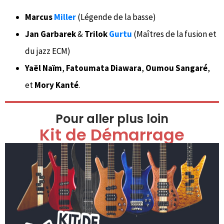
Marcus
Miller
(Légende de la basse)
Jan Garbarek
&
Trilok
Gurtu
(Maîtres de la fusion et
du jazz ECM)
Yaël Naïm
,
Fatoumata Diawara
,
Oumou Sangaré
,
et
Mory Kanté
.
Pour aller plus loin
Kit de Démarrage