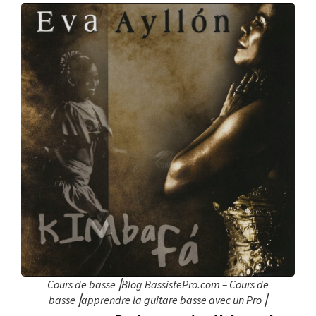
Cours de basse⎥Blog BassistePro.com – Cours de
basse⎥apprendre la guitare basse avec un Pro⎥