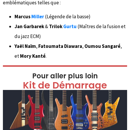
emblématiques telles que :
Marcus
Miller
(Légende de la basse)
Jan Garbarek
&
Trilok
Gurtu
(Maîtres de la fusion et
du jazz ECM)
Yaël Naïm
,
Fatoumata Diawara
,
Oumou Sangaré
,
et
Mory Kanté
.
Pour aller plus loin
Kit de Démarrage