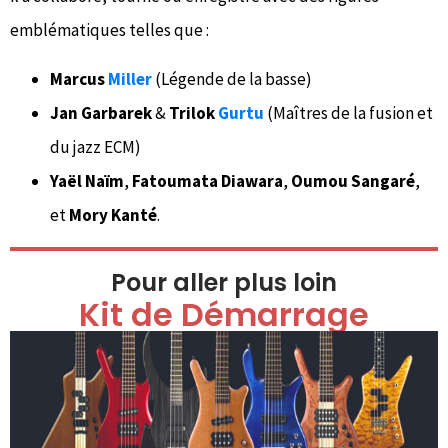
emblématiques telles que :
Marcus
Miller
(Légende de la basse)
Jan Garbarek
&
Trilok
Gurtu
(Maîtres de la fusion et
du jazz ECM)
Yaël Naïm
,
Fatoumata Diawara
,
Oumou Sangaré
,
et
Mory Kanté
.
Pour aller plus loin
Kit de Démarrage