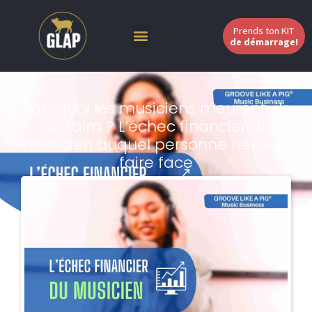
Prends ton KIT
de démarrage!
Pourquoi les musiciens meurent-ils
de faim ? L’échec financier du
musicien auquel personne ne veut
faire face
Johann Berby
Aucun commentaire