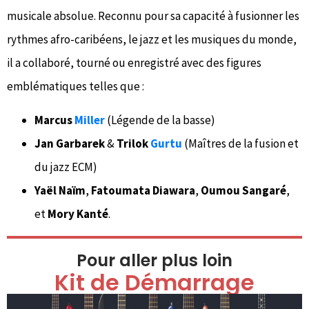
musicale absolue. Reconnu pour sa capacité à fusionner les
rythmes afro-caribéens, le jazz et les musiques du monde,
il a collaboré, tourné ou enregistré avec des figures
emblématiques telles que :
Marcus
Miller
(Légende de la basse)
Jan Garbarek
&
Trilok
Gurtu
(Maîtres de la fusion et
du jazz ECM)
Yaël Naïm
,
Fatoumata Diawara
,
Oumou Sangaré
,
et
Mory Kanté
.
Pour aller plus loin
Kit de Démarrage