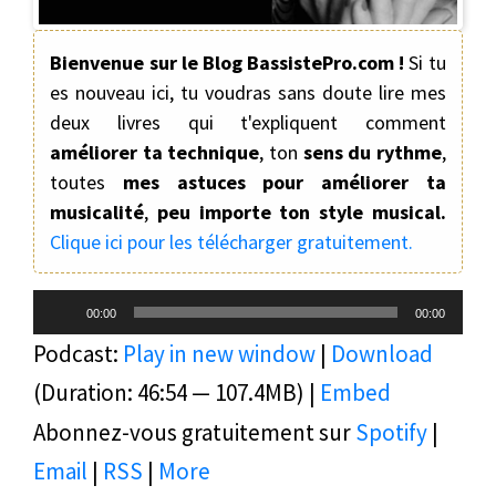
Bienvenue sur le Blog BassistePro.com !
Si tu
es nouveau ici, tu voudras sans doute lire mes
deux livres qui t'expliquent comment
améliorer ta technique
, ton
sens du rythme
,
toutes
mes astuces pour améliorer ta
musicalité
,
peu importe ton style musical.
Clique ici pour les télécharger gratuitement.
Lecteur
00:00
00:00
audio
Podcast:
Play in new window
|
Download
(Duration: 46:54 — 107.4MB) |
Embed
Abonnez-vous gratuitement sur
Spotify
|
Email
|
RSS
|
More