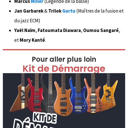
Marcus
Miller
(Légende de la basse)
Jan Garbarek
&
Trilok
Gurtu
(Maîtres de la fusion et
du jazz ECM)
Yaël Naïm
,
Fatoumata Diawara
,
Oumou Sangaré
,
et
Mory Kanté
.
Pour aller plus loin
Kit de Démarrage