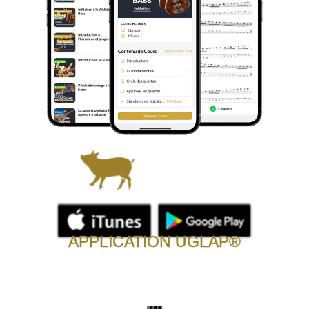
APPLICATION UGLAP®
L’Université Groove Like a Pig® est maintenant
disponible sur Google Play.